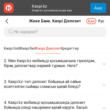
Kaspi.kz
Ашу
Kaspi.kz қосымшасында ашу
Жеке Банк. Kaspi Депозит
Қаз
Рус
Kaspi Gold
Kaspi Red
Kaspi Депозит
Кредиттер
2. Мен Kaspi.kz мобильді қосымшасына тіркелдім,
бірақ депозитімді көрмей тұрмын. Неге?
3. Kaspi.kz-тегі депозит бойынша ай сайын
есептелген сыйақы сомасын қалай біледі?
4. Kaspi.kz мобильді қосымшасында депозит
бойынша үзінді көшірмені қалай көруге, басып