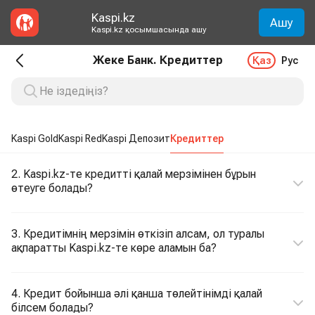
Kaspi.kz
Ашу
Kaspi.kz қосымшасында ашу
Жеке Банк. Кредиттер
Қаз
Рус
Kaspi Gold
Kaspi Red
Kaspi Депозит
Кредиттер
2. Kaspi.kz-те кредитті қалай мерзімінен бұрын
өтеуге болады?
3. Кредитімнің мерзімін өткізіп алсам, ол туралы
ақпаратты Kaspi.kz-те көре аламын ба?
4. Кредит бойынша әлі қанша төлейтінімді қалай
білсем болады?