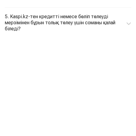
5. Kaspi.kz-тен кредитті немесе бөліп төлеуді
мерзімінен бұрын толық төлеу үшін соманы қалай
біледі?