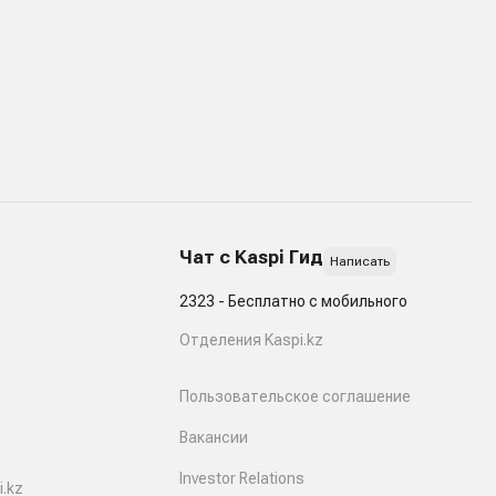
Чат с Kaspi Гид
Написать
2323 - Бесплатно с мобильного
Отделения Kaspi.kz
Пользовательское соглашение
Вакансии
Investor Relations
.kz