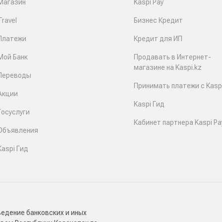
Магазин
Kaspi Pay
Travel
Бизнес Кредит
Платежи
Кредит для ИП
Мой Банк
Продавать в Интернет-
магазине на Kaspi.kz
Переводы
Принимать платежи с Kaspi
Акции
Kaspi Гид
Госуслуги
Кабинет партнера Kaspi Pa
Объявления
Kaspi Гид
ведение банковских и иных