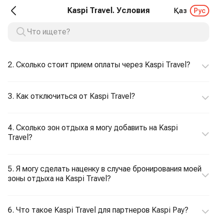
Kaspi Travel. Условия
Қаз
Рус
2. Сколько стоит прием оплаты через Kaspi Travel?
3. Как отключиться от Kaspi Travel?
4. Сколько зон отдыха я могу добавить на Kaspi
Travel?
5. Я могу сделать наценку в случае бронирования моей
зоны отдыха на Kaspi Travel?
6. Что такое Kaspi Travel для партнеров Kaspi Pay?