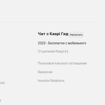
Чат с Kaspi Гид
Написать
2323 - Бесплатно с мобильного
Отделения Kaspi.kz
Пользовательское соглашение
Вакансии
Investor Relations
.kz
y