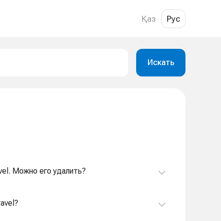
Қаз
Рус
Искать
vel. Можно его удалить?
avel?