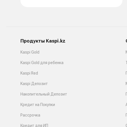
Продукты Kaspi.kz
Kaspi Gold
Kaspi Gold для ребенка
Kaspi Red
Kaspi Депозит
Накопительный Депозит
Кредит на Покупки
Рассрочка
Кредит для ИП