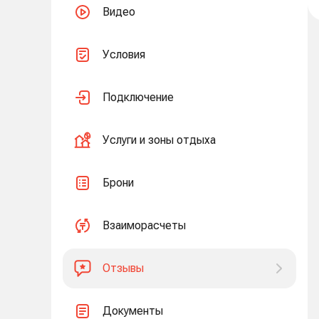
Видео
Условия
Подключение
Услуги и зоны отдыха
Брони
Взаиморасчеты
Отзывы
Документы