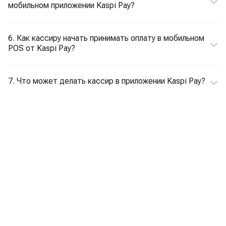
мобильном приложении Kaspi Pay?
6. Как кассиру начать принимать оплату в мобильном
POS от Kaspi Pay?
7. Что может делать кассир в приложении Kaspi Pay?