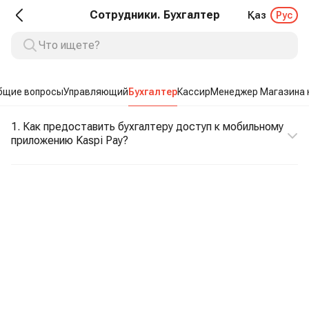
Сотрудники. Бухгалтер
Қаз
Рус
бщие вопросы
Управляющий
Бухгалтер
Кассир
Менеджер Магазина н
1. Как предоставить бухгалтеру доступ к мобильному
приложению Kaspi Pay?