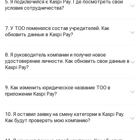
5. Я подключился к Kaspi Pay. Где посмотреть свои
условия сотрудничества?
7. У ТОО поменялся состав учредителей. Как
обновить данные в Kaspi Pay?
8. Я руководитель компании и получил новое
удостоверение личности. Как обновить свои данные в
Kaspi Pay?
9. Как изменить юридическое название ТОО в
приложении Kaspi Pay?
10. Я оставил заявку на смену категории в Kaspi Pay.
Как будут проверять мою компанию?