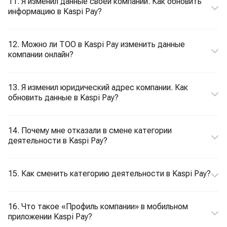
11. Я изменил данные своей компании. Как обновить
информацию в Kaspi Pay?
12. Можно ли ТОО в Kaspi Pay изменить данные
компании онлайн?
13. Я изменил юридический адрес компании. Как
обновить данные в Kaspi Pay?
14. Почему мне отказали в смене категории
деятельности в Kaspi Pay?
15. Как сменить категорию деятельности в Kaspi Pay?
16. Что такое «Профиль компании» в мобильном
приложении Kaspi Pay?