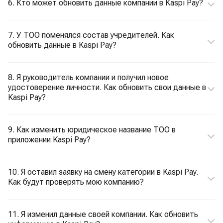
6. Кто может обновить данные компании в Kaspi Pay?
7. У ТОО поменялся состав учредителей. Как
обновить данные в Kaspi Pay?
8. Я руководитель компании и получил новое
удостоверение личности. Как обновить свои данные в
Kaspi Pay?
9. Как изменить юридическое название ТОО в
приложении Kaspi Pay?
10. Я оставил заявку на смену категории в Kaspi Pay.
Как будут проверять мою компанию?
11. Я изменил данные своей компании. Как обновить