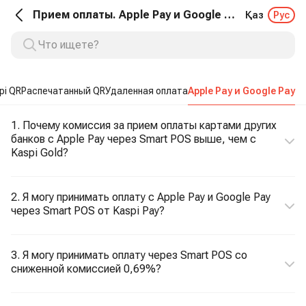
Прием оплаты. Apple Pay и Google Pay
Қаз
Рус
pi QR
Распечатанный QR
Удаленная оплата
Apple Pay и Google Pay
1. Почему комиссия за прием оплаты картами других
банков с Apple Pay через Smart POS выше, чем с
Kaspi Gold?
2. Я могу принимать оплату с Apple Pay и Google Pay
через Smart POS от Kaspi Pay?
3. Я могу принимать оплату через Smart POS со
сниженной комиссией 0,69%?