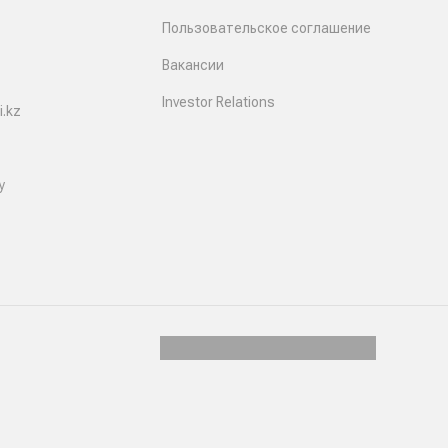
Пользовательское соглашение
Вакансии
Investor Relations
.kz
y