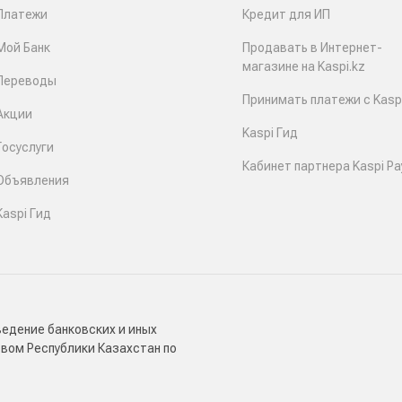
Платежи
Кредит для ИП
Мой Банк
Продавать в Интернет-
магазине на Kaspi.kz
Переводы
Принимать платежи с Kaspi
Акции
Kaspi Гид
Госуслуги
Кабинет партнера Kaspi Pa
Объявления
Kaspi Гид
ведение банковских и иных
твом Республики Казахстан по