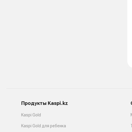
Продукты Kaspi.kz
Kaspi Gold
Kaspi Gold для ребенка