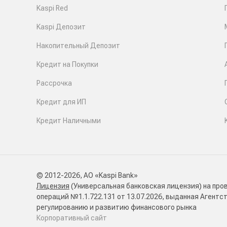
Kaspi Red
Kaspi Депозит
Накопительный Депозит
Кредит на Покупки
Рассрочка
Кредит для ИП
Кредит Наличными
© 2012-2026, АО «Kaspi Bank»
Лицензия
(Универсальная банковская лицензия) на про
операций №1.1.722.131 от 13.07.2026, выданная Агентс
регулированию и развитию финансового рынка
Корпоративный сайт