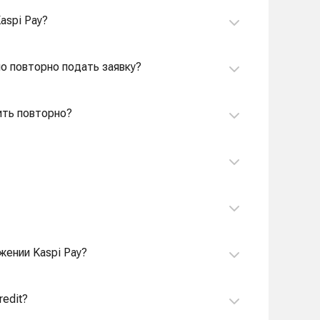
aspi Pay?
но повторно подать заявку?
чить повторно?
жении Kaspi Pay?
edit?