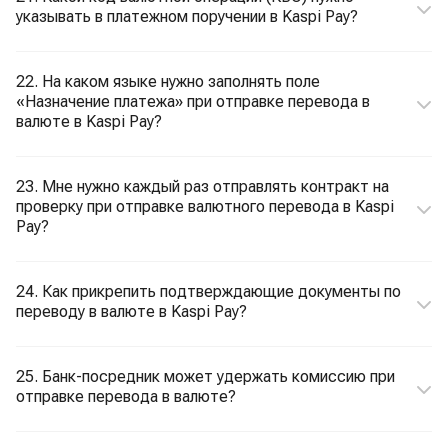
указывать в платежном поручении в Kaspi Pay?
22. На каком языке нужно заполнять поле
«Назначение платежа» при отправке перевода в
валюте в Kaspi Pay?
23. Мне нужно каждый раз отправлять контракт на
проверку при отправке валютного перевода в Kaspi
Pay?
24. Как прикрепить подтверждающие документы по
переводу в валюте в Kaspi Pay?
25. Банк-посредник может удержать комиссию при
отправке перевода в валюте?