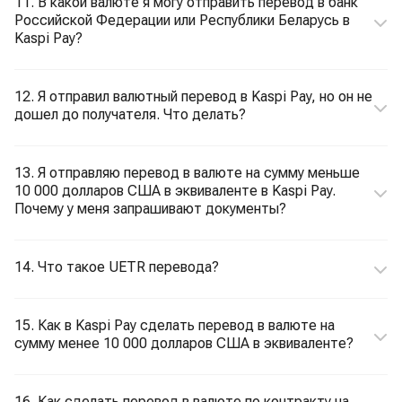
11. В какой валюте я могу отправить перевод в банк
Российской Федерации или Республики Беларусь в
Kaspi Pay?
12. Я отправил валютный перевод в Kaspi Pay, но он не
дошел до получателя. Что делать?
13. Я отправляю перевод в валюте на сумму меньше
10 000 долларов США в эквиваленте в Kaspi Pay.
Почему у меня запрашивают документы?
14. Что такое UETR перевода?
15. Как в Kaspi Pay сделать перевод в валюте на
сумму менее 10 000 долларов США в эквиваленте?
16. Как сделать перевод в валюте по контракту на