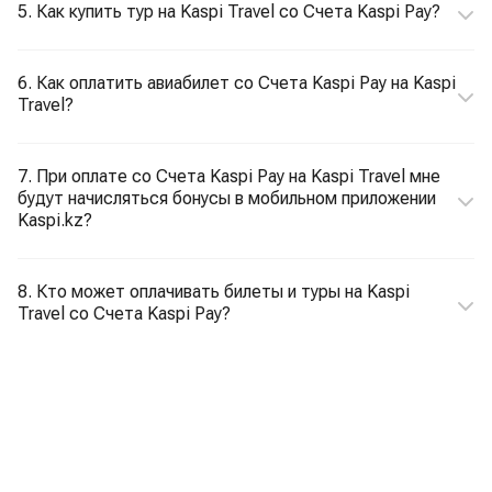
5. Как купить тур на Kaspi Travel со Счета Kaspi Pay?
6. Как оплатить авиабилет со Счета Kaspi Pay на Kaspi
Travel?
7. При оплате со Счета Kaspi Pay на Kaspi Travel мне
будут начисляться бонусы в мобильном приложении
Kaspi.kz?
8. Кто может оплачивать билеты и туры на Kaspi
Travel со Счета Kaspi Pay?