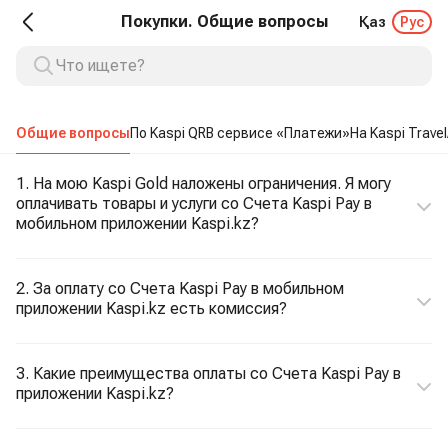
Покупки. Общие вопросы
Қаз
Рус
Общие вопросы
По Kaspi QR
В сервисе «Платежи»
На Kaspi Travel
1. На мою Kaspi Gold наложены ограничения. Я могу
оплачивать товары и услуги со Счета Kaspi Pay в
мобильном приложении Kaspi.kz?
2. За оплату со Счета Kaspi Pay в мобильном
приложении Kaspi.kz есть комиссия?
3. Какие преимущества оплаты со Счета Kaspi Pay в
приложении Kaspi.kz?