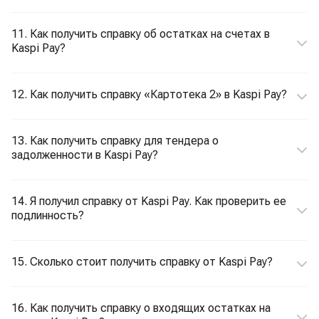
11. Как получить справку об остатках на счетах в
Kaspi Pay?
12. Как получить справку «Картотека 2» в Kaspi Pay?
13. Как получить справку для тендера о
задолженности в Kaspi Pay?
14. Я получил справку от Kaspi Pay. Как проверить ее
подлинность?
15. Сколько стоит получить справку от Kaspi Pay?
16. Как получить справку о входящих остатках на