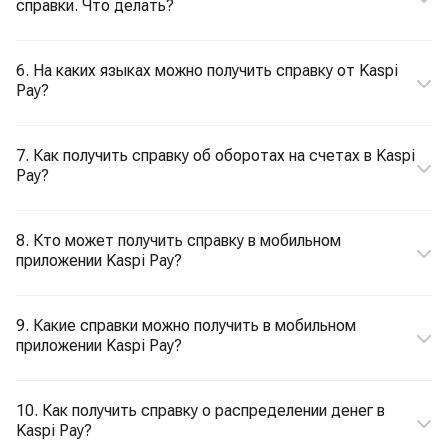
справки. Что делать?
6. На каких языках можно получить справку от Kaspi
Pay?
7. Как получить справку об оборотах на счетах в Kaspi
Pay?
8. Кто может получить справку в мобильном
приложении Kaspi Pay?
9. Какие справки можно получить в мобильном
приложении Kaspi Pay?
10. Как получить справку о распределении денег в
Kaspi Pay?