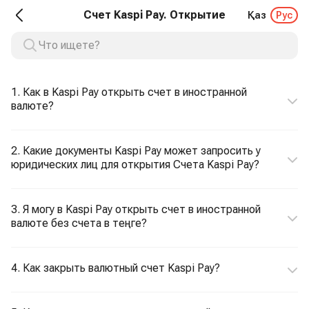
Счет Kaspi Pay. Открытие
Қаз
Рус
1. Как в Kaspi Pay открыть счет в иностранной
валюте?
2. Какие документы Kaspi Pay может запросить у
юридических лиц для открытия Счета Kaspi Pay?
3. Я могу в Kaspi Pay открыть счет в иностранной
валюте без счета в теңге?
4. Как закрыть валютный счет Kaspi Pay?