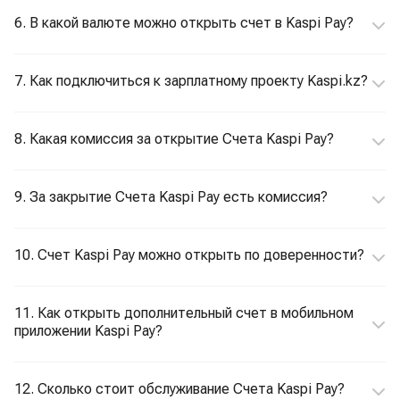
6. В какой валюте можно открыть счет в Kaspi Pay?
7. Как подключиться к зарплатному проекту Kaspi.kz?
8. Какая комиссия за открытие Cчета Kaspi Pay?
9. За закрытие Счета Kaspi Pay есть комиссия?
10. Счет Kaspi Pay можно открыть по доверенности?
11. Как открыть дополнительный счет в мобильном
приложении Kaspi Pay?
12. Сколько стоит обслуживание Счета Kaspi Pay?