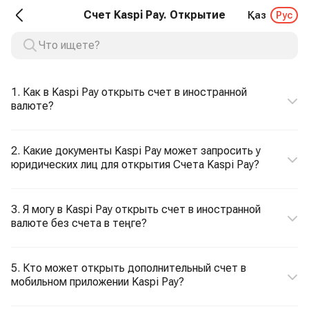
Счет Kaspi Pay. Открытие
Қаз
Рус
1. Как в Kaspi Pay открыть счет в иностранной
валюте?
2. Какие документы Kaspi Pay может запросить у
юридических лиц для открытия Счета Kaspi Pay?
3. Я могу в Kaspi Pay открыть счет в иностранной
валюте без счета в теңге?
5. Кто может открыть дополнительный счет в
мобильном приложении Kaspi Pay?