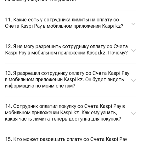
11. Какие есть у сотрудника лимиты на оплату со
Счета Kaspi Pay в мобильном приложении Kaspi.kz?
12. Я не могу разрешить сотруднику оплату со Счета
Kaspi Pay в мобильном приложении Kaspi.kz. Почему?
13. Я разрешил сотруднику оплату со Счета Kaspi Pay
в мобильном приложении Kaspi.kz. Он будет видеть
информацию по моим счетам?
14. Сотрудник оплатил покупку со Счета Kaspi Pay в
мобильном приложении Kaspi.kz. Как ему узнать,
какая часть лимита теперь доступна для покупок?
15. Кто может разрешить оплату со Счета Kaspi Pay