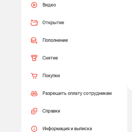
Видео
Открытие
Пополнение
Снятие
Покупки
Разрешить оплату сотрудникам
Справки
Информация и выписка