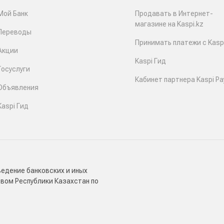
Мой Банк
Продавать в Интернет-
магазине на Kaspi.kz
Переводы
Принимать платежи с Kaspi
Акции
Kaspi Гид
Госуслуги
Кабинет партнера Kaspi Pa
Объявления
Kaspi Гид
ведение банковских и иных
твом Республики Казахстан по