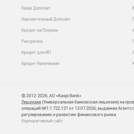
Kaspi Депозит
Накопительный Депозит
Кредит на Покупки
Рассрочка
Кредит для ИП
Кредит Наличными
© 2012-2026, АО «Kaspi Bank»
Лицензия
(Универсальная банковская лицензия) на про
операций №1.1.722.131 от 13.07.2026, выданная Агентс
регулированию и развитию финансового рынка
Корпоративный сайт