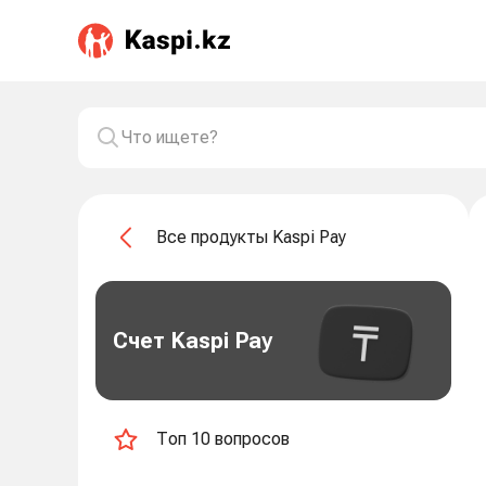
Все продукты Kaspi Pay
Счет Kaspi Pay
Топ 10 вопросов