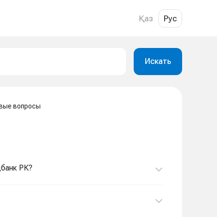
Қаз
Рус
Искать
вые вопросы
цбанк РК?