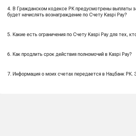
4. В Гражданском кодексе РК предусмотрены выплаты за 
будет начислять вознаграждение по Счету Kaspi Pay?
5. Какие есть ограничения по Счету Kaspi Pay для тех, 
6. Как продлить срок действия полномочий в Kaspi Pay?
7. Информация о моих счетах передается в Нацбанк РК. 