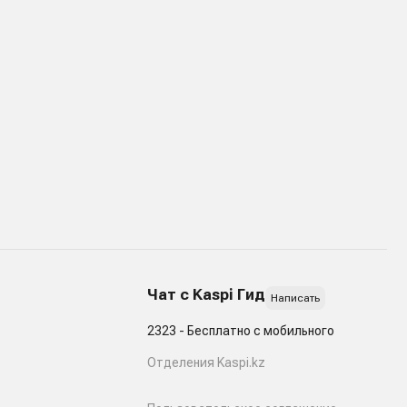
Чат с Kaspi Гид
Написать
2323 - Бесплатно с мобильного
Отделения Kaspi.kz