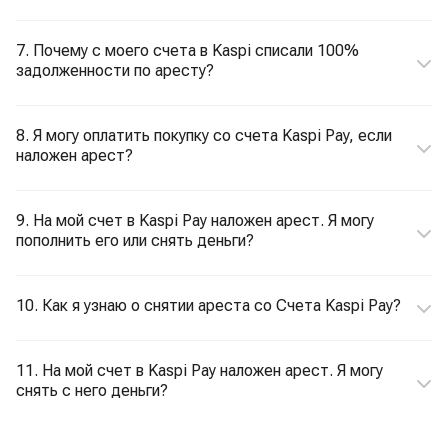
7. Почему с моего счета в Kaspi списали 100%
задолженности по аресту?
8. Я могу оплатить покупку со счета Kaspi Pay, если
наложен арест?
9. На мой счет в Kaspi Pay наложен арест. Я могу
пополнить его или снять деньги?
10. Как я узнаю о снятии ареста со Счета Kaspi Pay?
11. На мой счет в Kaspi Pay наложен арест. Я могу
снять с него деньги?