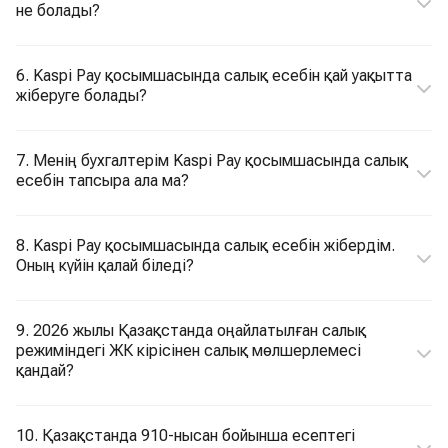
не болады?
6. Kaspi Pay қосымшасында салық есебін қай уақытта
жіберуге болады?
7. Менің бухгалтерім Kaspi Pay қосымшасында салық
есебін тапсыра ала ма?
8. Kaspi Pay қосымшасында салық есебін жібердім.
Оның күйін қалай біледі?
9. 2026 жылы Қазақстанда оңайлатылған салық
режиміндегі ЖК кірісінен салық мөлшерлемесі
қандай?
10. Қазақстанда 910-нысан бойынша есептегі