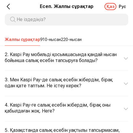
Есеп. Жалпы сұрақтар
Қаз
Рус
Жалпы сұрақтар
910-нысан
220-нысан
2. Kaspi Pay мобильді қосымшасында қандай нысан
бойынша салық есебін тапсыруға болады?
3. Мен Kaspi Pay-де салық есебін жібердім, бірақ
одан қате таптым. Не істеу керек?
4. Kaspi Pay-ге салық есебін жібердім, бірақ оны
қабылдаған жоқ. Неге?
5. Қазақстанда салық есебін уақтылы тапсырмасам,