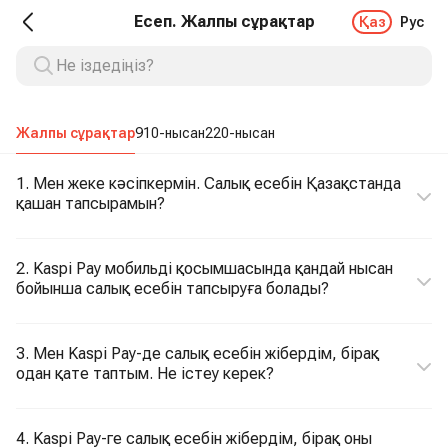
Есеп. Жалпы сұрақтар
Қаз
Рус
Жалпы сұрақтар
910-нысан
220-нысан
1. Мен жеке кәсіпкермін. Салық есебін Қазақстанда
қашан тапсырамын?
2. Kaspi Pay мобильді қосымшасында қандай нысан
бойынша салық есебін тапсыруға болады?
3. Мен Kaspi Pay-де салық есебін жібердім, бірақ
одан қате таптым. Не істеу керек?
4. Kaspi Pay-ге салық есебін жібердім, бірақ оны