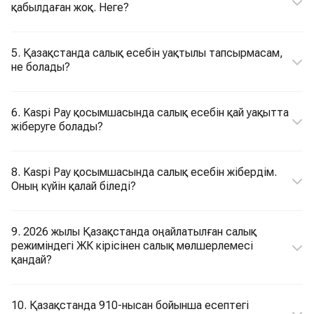
қабылдаған жоқ. Неге?
5. Қазақстанда салық есебін уақтылы тапсырмасам,
не болады?
6. Kaspi Pay қосымшасында салық есебін қай уақытта
жіберуге болады?
8. Kaspi Pay қосымшасында салық есебін жібердім.
Оның күйін қалай біледі?
9. 2026 жылы Қазақстанда оңайлатылған салық
режиміндегі ЖК кірісінен салық мөлшерлемесі
қандай?
10. Қазақстанда 910-нысан бойынша есептегі