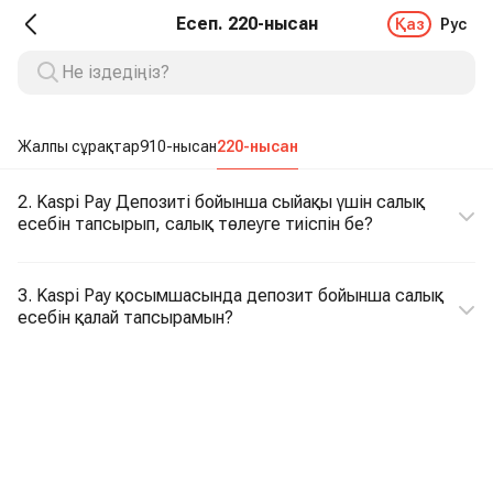
Есеп. 220-нысан
Қаз
Рус
Жалпы сұрақтар
910-нысан
220-нысан
2. Kaspi Pay Депозиті бойынша сыйақы үшін салық
есебін тапсырып, салық төлеуге тиіспін бе?
3. Kaspi Pay қосымшасында депозит бойынша салық
есебін қалай тапсырамын?