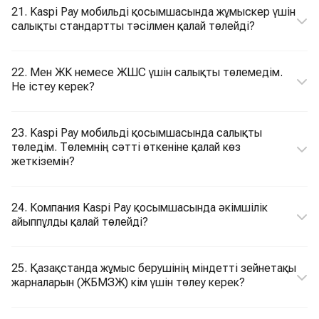
21. Kaspi Pay мобильді қосымшасында жұмыскер үшін
салықты стандартты тәсілмен қалай төлейді?
22. Мен ЖК немесе ЖШС үшін салықты төлемедім.
Не істеу керек?
23. Kaspi Pay мобильді қосымшасында салықты
төледім. Төлемнің сәтті өткеніне қалай көз
жеткіземін?
24. Компания Kaspi Pay қосымшасында әкімшілік
айыппұлды қалай төлейді?
25. Қазақстанда жұмыс берушінің міндетті зейнетақы
жарналарын (ЖБМЗЖ) кім үшін төлеу керек?