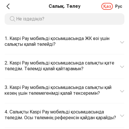
Салық. Төлеу
Қаз
Рус
1. Kaspi Pay мобильді қосымшасында ЖК өзі үшін
салықты қалай төлейді?
2. Kaspi Pay мобильді қосымшасында салықты қате
төледім. Төлемді қалай қайтарамын?
3. Kaspi Pay мобильді қосымшасында салықты қай
кезең үшін төлемегенімді қалай тексеремін?
4. Салықты Kaspi Pay мобильді қосымшасында
төледім. Осы төлемнің референсін қайдан қарайды?