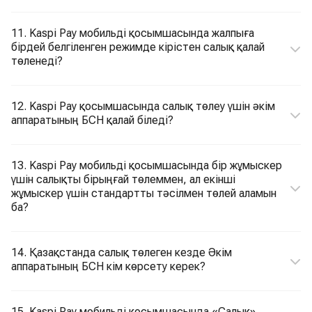
11. Kaspi Pay мобильді қосымшасында жалпыға
бірдей белгіленген режимде кірістен салық қалай
төленеді?
12. Kaspi Pay қосымшасында салық төлеу үшін әкім
аппаратының БСН қалай біледі?
13. Kaspi Pay мобильді қосымшасында бір жұмыскер
үшін салықты бірыңғай төлеммен, ал екінші
жұмыскер үшін стандартты тәсілмен төлей аламын
ба?
14. Қазақстанда салық төлеген кезде Әкім
аппаратының БСН кім көрсету керек?
15. Kaspi Pay мобильді қосымшасында «Салық»