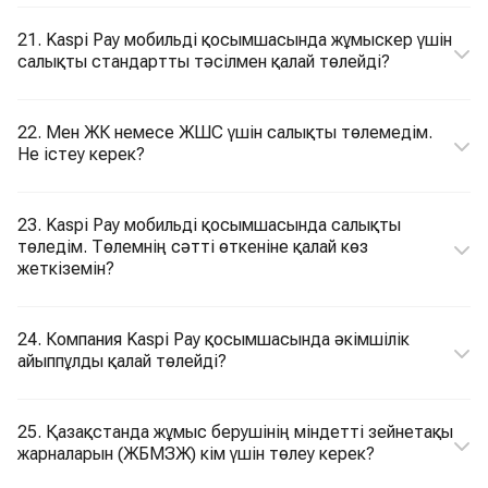
21. Kaspi Pay мобильді қосымшасында жұмыскер үшін
салықты стандартты тәсілмен қалай төлейді?
22. Мен ЖК немесе ЖШС үшін салықты төлемедім.
Не істеу керек?
23. Kaspi Pay мобильді қосымшасында салықты
төледім. Төлемнің сәтті өткеніне қалай көз
жеткіземін?
24. Компания Kaspi Pay қосымшасында әкімшілік
айыппұлды қалай төлейді?
25. Қазақстанда жұмыс берушінің міндетті зейнетақы
жарналарын (ЖБМЗЖ) кім үшін төлеу керек?