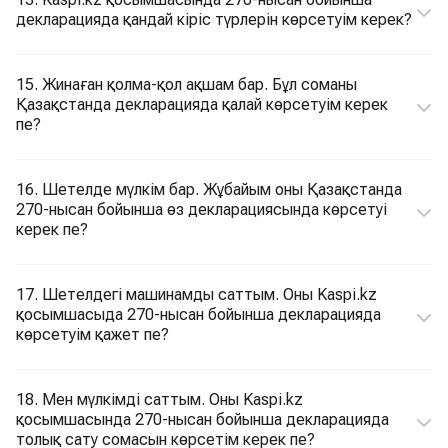
декларацияда қандай кіріс түрлерін көрсетуім керек?
15. Жинаған қолма-қол ақшам бар. Бұл соманы
Қазақстанда декларацияда қалай көрсетуім керек
пе?
16. Шетелде мүлкім бар. Жұбайым оны Қазақстанда
270-нысан бойынша өз декларациясында көрсетуі
керек пе?
17. Шетелдегі машинамды саттым. Оны Kaspi.kz
қосымшасыда 270-нысан бойынша декларацияда
көрсетуім қажет пе?
18. Мен мүлкімді саттым. Оны Kaspi.kz
қосымшасында 270-нысан бойынша декларацияда
толық сату сомасын көрсетім керек пе?