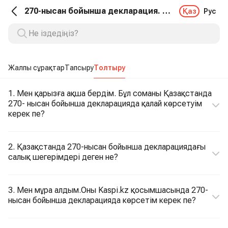
270-нысан бойынша декларация. Толтыру
Қаз
Рус
Жалпы сұрақтар
Тапсыру
Толтыру
1. Мен қарызға ақша бердім. Бұл соманы Қазақстанда
270- нысан бойынша декларацияда қалай көрсетуім
керек пе?
2. Қазақстанда 270-нысан бойынша декларациядағы
салық шегерімдері деген не?
3. Мен мұра алдым.Оны Kaspi.kz қосымшасында 270-
нысан бойынша декларацияда көрсетім керек пе?