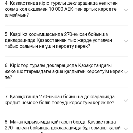
4. Қазақстанда кіріс туралы декларацияда неліктен
қолма-қол ақшамен 10 000 АЕК-тен артық көрсете
алмаймын?
5. Kaspi.kz қосымшасында 270-нысан бойынша
декларацияда Қазақстаннан тыс жерде ұсталған
табыс салығын не үшін көрсету керек?
6. Кірістер туралы декларацияда Қазақстандағы
жеке шоттарымдағы ақша қалдығын көрсетуім керек
пе?
7. Қазақстанда 270-нысан бойынша декларацияда
кредит немесе бөліп төлеуді көрсетуім керек пе?
8. Маған қарызымды қайтарып берді. Қазақстанда
270- нысан бойынша декларацияда бұл соманы қалай