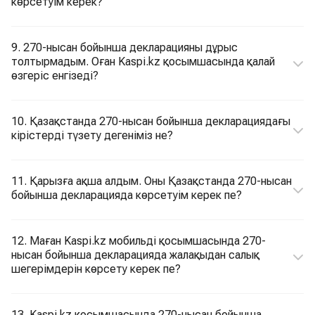
көрсетуім керек?
9. 270-нысан бойынша декларацияны дұрыс
толтырмадым. Оған Kaspi.kz қосымшасында қалай
өзгеріс енгізеді?
10. Қазақстанда 270-нысан бойынша декларациядағы
кірістерді түзету дегеніміз не?
11. Қарызға ақша алдым. Оны Қазақстанда 270-нысан
бойынша декларацияда көрсетуім керек пе?
12. Маған Kaspi.kz мобильді қосымшасында 270-
нысан бойынша декларацияда жалақыдан салық
шегерімдерін көрсету керек пе?
13. Kaspi.kz қосымшасында 270-нысан бойынша