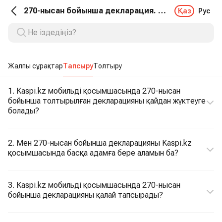
270-нысан бойынша декларация. Тапсыру
Қаз
Рус
Жалпы сұрақтар
Тапсыру
Толтыру
1. Kaspi.kz мобильді қосымшасында 270-нысан
бойынша толтырылған декларацияны қайдан жүктеуге
болады?
2. Мен 270-нысан бойынша декларацияны Kaspi.kz
қосымшасында басқа адамға бере аламын ба?
3. Kaspi.kz мобильді қосымшасында 270-нысан
бойынша декларацияны қалай тапсырады?