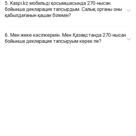
5. Kaspi.kz мобильді қосымшасында 270-нысан
бойынша декларация тапсырдым. Салық органы оны
қабылдағанын қашан білемін?
6. Мен жеке кәсіпкермін. Мен Қазақстанда 270-нысан
бойынша декларация тапсыруым керек пе?