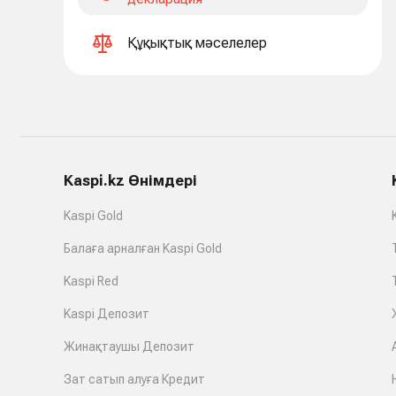
Құқықтық мәселелер
Kaspi.kz Өнімдері
Kaspi Gold
Балаға арналған Kaspi Gold
Kaspi Red
Kaspi Депозит
Жинақтаушы Депозит
Зат сатып алуға Кредит