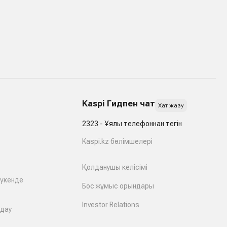
Kaspi Гидпен чат
Хат жазу
2323 - Ұялы телефоннан тегін
Kaspi.kz бөлімшелері
Қолданушы келісімі
дүкенде
Бос жұмыс орындары
Investor Relations
лдау