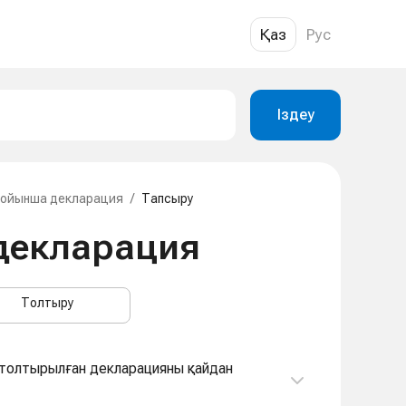
Қаз
Рус
Іздеу
бойынша декларация
/
Тапсыру
декларация
Толтыру
 толтырылған декларацияны қайдан