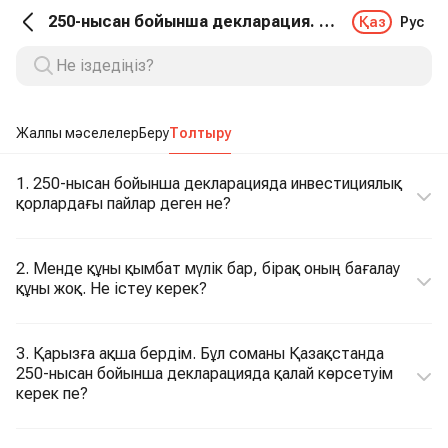
250-нысан бойынша декларация. Толтыру
Қаз
Рус
Жалпы мәселелер
Беру
Толтыру
1. 250-нысан бойынша декларацияда инвестициялық
қорлардағы пайлар деген не?
2. Менде құны қымбат мүлік бар, бірақ оның бағалау
құны жоқ. Не істеу керек?
3. Қарызға ақша бердім. Бұл соманы Қазақстанда
250-нысан бойынша декларацияда қалай көрсетуім
керек пе?