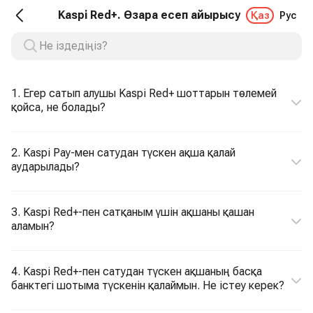
Kaspi Red+. Өзара есеп айырысу
Қаз
Рус
1. Егер сатып алушы Kaspi Red+ шоттарын төлемей
қойса, не болады?
2. Kaspi Pay-мен сатудан түскен ақша қалай
аударылады?
3. Kaspi Red+-пен сатқаным үшін ақшаны қашан
аламын?
4. Kaspi Red+-пен сатудан түскен ақшаның басқа
банктегі шотыма түскенін қалаймын. Не істеу керек?