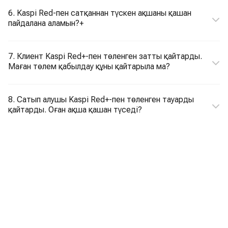
6. Kaspi Red-пен сатқаннан түскен ақшаны қашан
пайдалана аламын?+
7. Клиент Kaspi Red+-пен төленген затты қайтарды.
Маған төлем қабылдау құны қайтарыла ма?
8. Сатып алушы Kaspi Red+-пен төленген тауарды
қайтарды. Оған ақша қашан түседі?