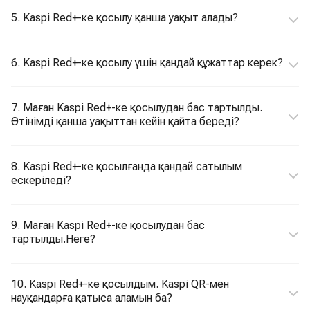
5. Kaspi Red+-ке қосылу қанша уақыт алады?
6. Kaspi Red+-ке қосылу үшін қандай құжаттар керек?
7. Маған Kaspi Red+-ке қосылудан бас тартылды.
Өтінімді қанша уақыттан кейін қайта береді?
8. Kaspi Red+-ке қосылғанда қандай сатылым
ескеріледі?
9. Маған Kaspi Red+-ке қосылудан бас
тартылды.Неге?
10. Kaspi Red+-ке қосылдым. Kaspi QR-мен
науқандарға қатыса аламын ба?