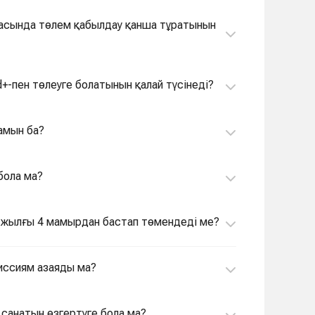
шасында төлем қабылдау қанша тұратынын
+-пен төлеуге болатынын қалай түсінеді?
ламын ба?
бола ма?
6 жылғы 4 мамырдан бастап төмендеді ме?
миссиям азаяды ма?
 санатын өзгертуге бола ма?