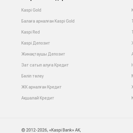
Kaspi Gold
Балаға арналған Kaspi Gold
Kaspi Red
Kaspi Депозит
Жинақтаушы Депозит
Зат сатып алуға Кредит
Бөліп төлеу
ЖК арналған Кредит
Ақшалай Кредит
© 2012-2026, «Kaspi Bank» АҚ