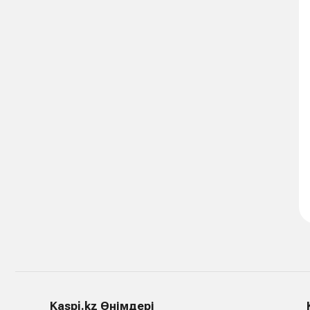
Kaspi.kz Өнімдері