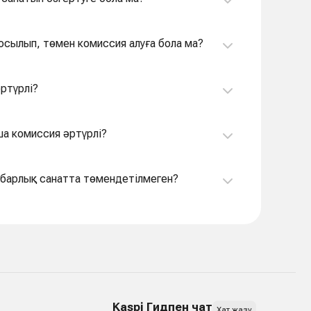
қосылып, төмен комиссия алуға бола ма?
әртүрлі?
ша комиссия әртүрлі?
 барлық санатта төмендетілмеген?
Kaspi Гидпен чат
Хат жазу