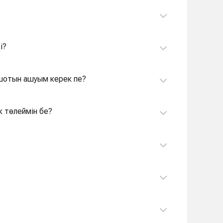
і?
 шотын ашуым керек пе?
к төлеймін бе?