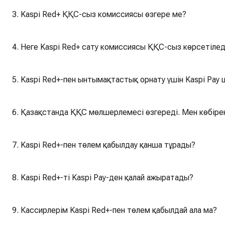
3. Kaspi Red+ ҚҚС-сыз комиссиясы өзгере ме?
4. Неге Kaspi Red+ сату комиссиясы ҚҚС-сыз көрсетілед
5. Kaspi Red+-пен ынтымақтастық орнату үшін Kaspi Pay
6. Қазақстанда ҚҚС мөлшерлемесі өзгереді. Мен көбіре
7. Kaspi Red+-пен төлем қабылдау қанша тұрады?
8. Kaspi Red+-ті Kaspi Pay-ден қалай ажыратады?
9. Кассирлерім Kaspi Red+-пен төлем қабылдай ала ма?