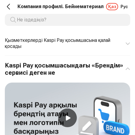
Компания профилі. Бейнематериал
Қаз
Рус
Қызметкерлерді Kaspi Pay қосымшасына қалай
қосады
Kaspi Pay қосымшасындағы «Брендім»
сервисі деген не