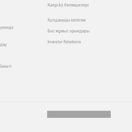
Kaspi.kz бөлімшелері
Қолданушы келісімі
дүкенде
Бос жұмыс орындары
Investor Relations
лдау
бинеті