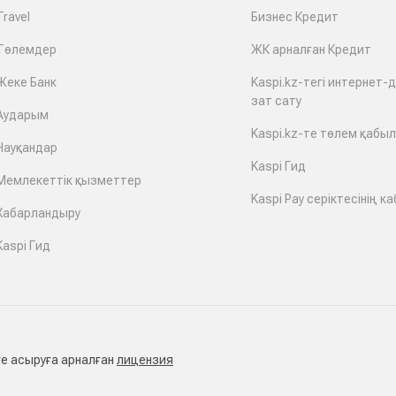
Travel
Бизнес Кредит
Төлемдер
ЖК арналған Кредит
Жеке Банк
Kaspi.kz-тегі интернет-
зат сату
Аударым
Kaspi.kz-те төлем қабы
Науқандар
Kaspi Гид
Мемлекеттік қызметтер
Kaspi Pay серіктесінің ка
Хабарландыру
Kaspi Гид
е асыруға арналған
лицензия