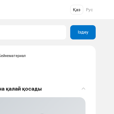
Қаз
Рус
Іздеу
Бейнематериал
на қалай қосады