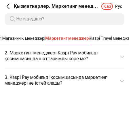
Қызметкерлер. Маркетинг менеджері
Қаз
Рус
гі Магазиннің менеджері
Маркетинг менеджері
Kaspi Travel менедж
2. Маркетинг менеджері Kaspi Pay мобильді
қосымшасында шоттарымды көре ме?
3. Kaspi Pay мобильді қосымшасында маркетинг
менеджері не істей алады?