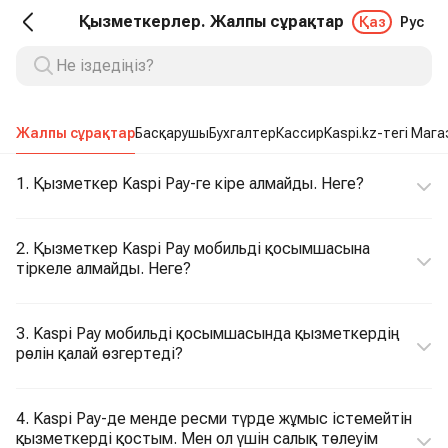
Қызметкерлер. Жалпы сұрақтар
Қаз
Рус
Жалпы сұрақтар
Басқарушы
Бухгалтер
Кассир
Kaspi.kz-тегі Маг
1. Қызметкер Kaspi Pay-ге кіре алмайды. Неге?
2. Қызметкер Kaspi Pay мобильді қосымшасына
тіркеле алмайды. Неге?
3. Kaspi Pay мобильді қосымшасында қызметкердің
рөлін қалай өзгертеді?
4. Kaspi Pay-де менде ресми түрде жұмыс істемейтін
қызметкерді қостым. Мен ол үшін салық төлеуім