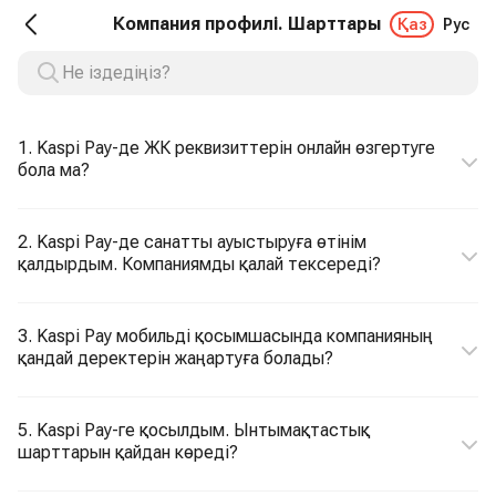
Компания профилі. Шарттары
Қаз
Рус
1. Kaspi Pay-де ЖК реквизиттерін онлайн өзгертуге
бола ма?
2. Kaspi Pay-де санатты ауыстыруға өтінім
қалдырдым. Компаниямды қалай тексереді?
3. Kaspi Pay мобильді қосымшасында компанияның
қандай деректерін жаңартуға болады?
5. Kaspi Pay-ге қосылдым. Ынтымақтастық
шарттарын қайдан көреді?