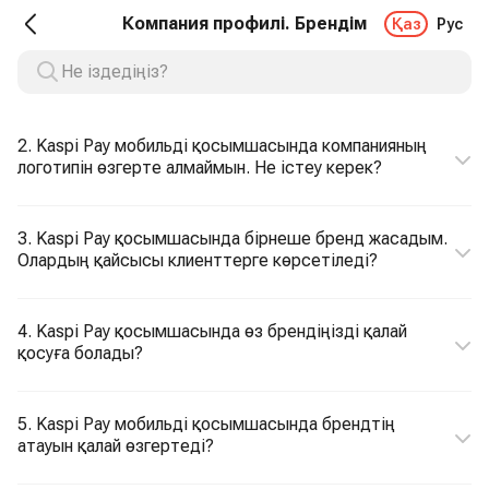
Компания профилі. Брендім
Қаз
Рус
2. Kaspi Pay мобильді қосымшасында компанияның
логотипін өзгерте алмаймын. Не істеу керек?
3. Kaspi Pay қосымшасында бірнеше бренд жасадым.
Олардың қайсысы клиенттерге көрсетіледі?
4. Kaspi Pay қосымшасында өз брендіңізді қалай
қосуға болады?
5. Kaspi Pay мобильді қосымшасында брендтің
атауын қалай өзгертеді?