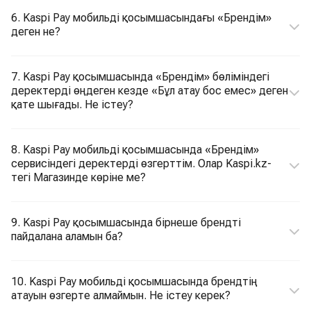
6. Kaspi Pay мобильді қосымшасындағы «Брендім»
деген не?
7. Kaspi Pay қосымшасында «Брендім» бөліміндегі
деректерді өңдеген кезде «Бұл атау бос емес» деген
қате шығады. Не істеу?
8. Kaspi Pay мобильді қосымшасында «Брендім»
сервисіндегі деректерді өзгерттім. Олар Kaspi.kz-
тегі Магазинде көріне ме?
9. Kaspi Pay қосымшасында бірнеше брендті
пайдалана аламын ба?
10. Kaspi Pay мобильді қосымшасында брендтің
атауын өзгерте алмаймын. Не істеу керек?