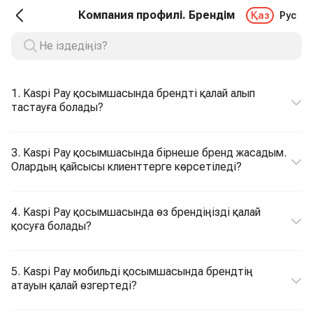
Компания профилі. Брендім
Қаз
Рус
1. Kaspi Pay қосымшасында брендті қалай алып
тастауға болады?
3. Kaspi Pay қосымшасында бірнеше бренд жасадым.
Олардың қайсысы клиенттерге көрсетіледі?
4. Kaspi Pay қосымшасында өз брендіңізді қалай
қосуға болады?
5. Kaspi Pay мобильді қосымшасында брендтің
атауын қалай өзгертеді?