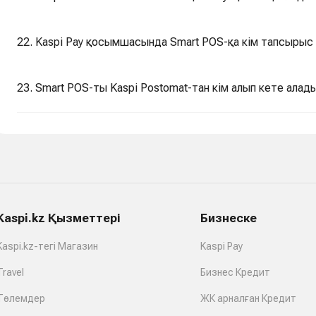
22. Kaspi Pay қосымшасында Smart POS-қа кім тапсырыс
23. Smart POS-ты Kaspi Postomat-тан кім алып кете алад
Kaspi.kz Қызметтері
Бизнеске
Kaspi.kz-тегі Магазин
Kaspi Pay
Travel
Бизнес Кредит
Төлемдер
ЖК арналған Кредит