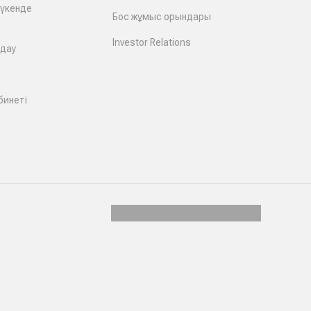
дүкенде
Бос жұмыс орындары
Investor Relations
лдау
бинеті