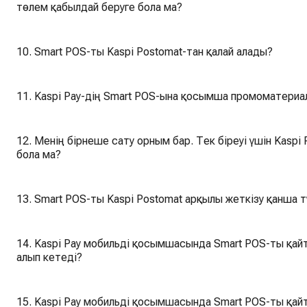
төлем қабылдай беруге бола ма?
10. Smart POS-ты Kaspi Postomat-тан қалай алады?
11. Kaspi Pay-дің Smart POS-ына қосымша промоматериа
12. Менің бірнеше сату орным бар. Тек біреуі үшін Kasp
бола ма?
13. Smart POS-ты Kaspi Postomat арқылы жеткізу қанша 
14. Kaspi Pay мобильді қосымшасында Smart POS-ты қайт
алып кетеді?
15. Kaspi Pay мобильді қосымшасында Smart POS-ты қайт