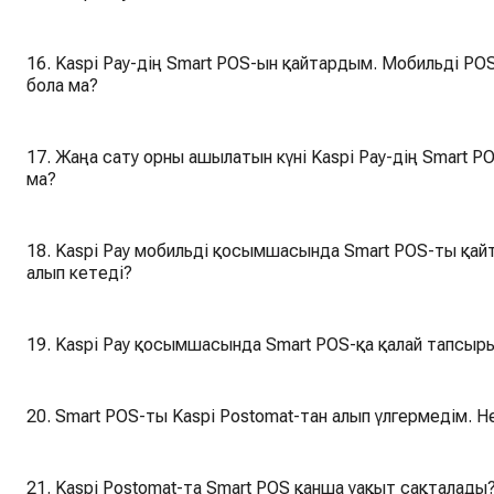
16. Kaspi Pay-дің Smart POS-ын қайтардым. Мобильді P
бола ма?
17. Жаңа сату орны ашылатын күні Kaspi Pay-дің Smart P
ма?
18. Kaspi Pay мобильді қосымшасында Smart POS-ты қайт
алып кетеді?
19. Kaspi Pay қосымшасында Smart POS-қа қалай тапсыр
20. Smart POS-ты Kaspi Postomat-тан алып үлгермедім. Н
21. Kaspi Postomat-та Smart POS қанша уақыт сақталады