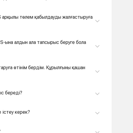
OS арқылы төлем қабылдауды жалғастыруға
OS-ына алдын ала тапсырыс беруге бола
аруға өтінім бердім. Құрылғыны қашан
ыс береді?
е істеу керек?
?