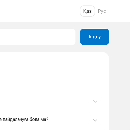
Қаз
Рус
Іздеу
 пайдалануға бола ма?