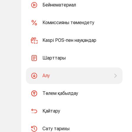
Бейнематериал
Комиссияны төмендету
Kaspi POS-пен науқандар
Шарттары
Алу
Төлем қабылдау
Қайтару
Сату тарихы