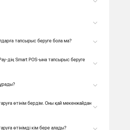
лдарға тапсырыс беруге бола ма?
i Pay-дің Smart POS-ына тапсырыс беруге
тұрады?
аруға өтінім бердім. Оны қай мекенжайдан
аруға өтінімді кім бере алады?