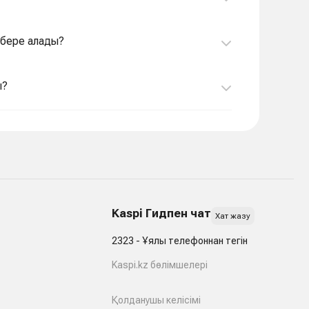
 бере алады?
ы?
Kaspi Гидпен чат
Хат жазу
2323 - Ұялы телефоннан тегін
Kaspi.kz бөлімшелері
Қолданушы келісімі