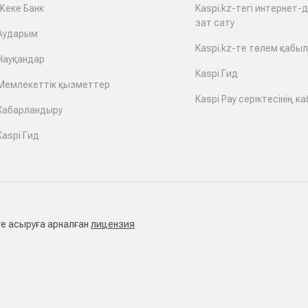
Жеке Банк
Kaspi.kz-тегі интернет-
зат сату
Аударым
Kaspi.kz-те төлем қабы
Науқандар
Kaspi Гид
Мемлекеттік қызметтер
Kaspi Pay серіктесінің ка
Хабарландыру
Kaspi Гид
е асыруға арналған
лицензия