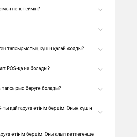
ымен не істеймін?
лген тапсырыстың күшін қалай жояды?
art POS-қа не болады?
а тапсырыс беруге болады?
-ты қайтаруға өтінім бердім. Оның күшін
руға өтінім бердім. Оны алып кетпегенше