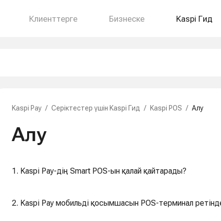
Клиенттерге
Бизнеске
Kaspi Гид
Kaspi Pay
/
Серіктестер үшін Kaspi Гид
/
Kaspi POS
/
Алу
Алу
1. Kaspi Pay-дің Smart POS-ын қалай қайтарады?
2. Kaspi Pay мобильді қосымшасын POS-терминал ретінде