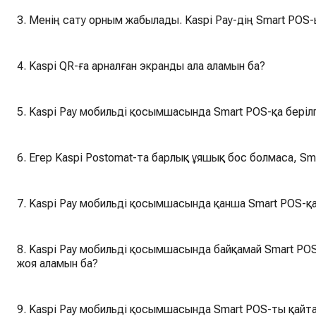
3. Менің сату орным жабылады. Kaspi Pay-дің Smart POS-
4. Kaspi QR-ға арналған экранды ала аламын ба?
5. Kaspi Pay мобильді қосымшасында Smart POS-қа бері
6. Егер Kaspi Postomat-та барлық ұяшық бос болмаса, Sm
7. Kaspi Pay мобильді қосымшасында қанша Smart POS-қ
8. Kaspi Pay мобильді қосымшасында байқамай Smart POS
жоя аламын ба?
9. Kaspi Pay мобильді қосымшасында Smart POS-ты қайта