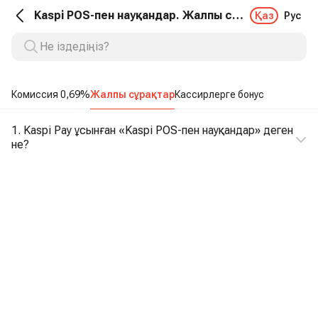
Kaspi POS-пен науқандар. Жалпы сұрақтар
Қаз
Рус
Комиссия 0,69%
Жалпы сұрақтар
Кассирлерге бонус
1. Kaspi Pay ұсынған «Kaspi POS-пен науқандар» деген
не?