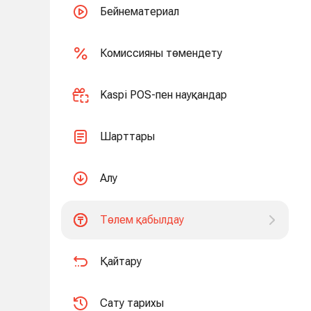
Бейнематериал
Комиссияны төмендету
Kaspi POS-пен науқандар
Шарттары
Алу
Төлем қабылдау
Қайтару
Сату тарихы