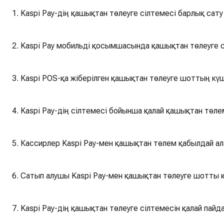
1. Kaspi Pay-дің қашықтан төлеуге сілтемесі барлық сат
2. Kaspi Pay мобильді қосымшасында қашықтан төлеуге с
3. Kaspi POS-қа жіберілген қашықтан төлеуге шоттың кү
4. Kaspi Pay-дің сілтемесі бойынша қалай қашықтан төл
5. Кассирлер Kaspi Pay-мен қашықтан төлем қабылдай ал
6. Сатып алушы Kaspi Pay-мен қашықтан төлеуге шотты қ
7. Kaspi Pay-дің қашықтан төлеуге сілтемесін қалай пай