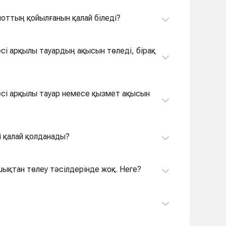
шоттың қойылғанын қалай біледі?
есі арқылы тауардың ақысын төледі, бірақ
месі арқылы тауар немесе қызмет ақысын
і қалай қолданады?
ашықтан төлеу тәсілдерінде жоқ. Неге?