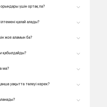
у орындары үшін ортақ па?
ілтемені қалай алады?
шін жоя аламын ба?
ем қабылдайды?
а ма?
анша уақытта төлеуі керек?
даланады?