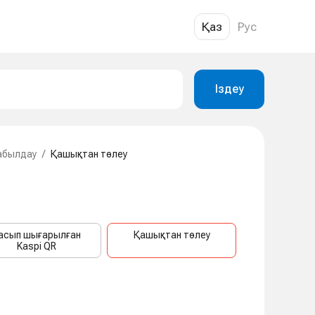
Қаз
Рус
Іздеу
абылдау
/
Қашықтан төлеу
асып шығарылған
Қашықтан төлеу
Kaspi QR