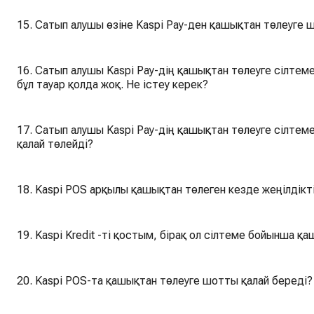
15. Сатып алушы өзіне Kaspi Pay-ден қашықтан төлеуге 
16. Сатып алушы Kaspi Pay-дің қашықтан төлеуге сілтем
бұл тауар қолда жоқ. Не істеу керек?
17. Сатып алушы Kaspi Pay-дің қашықтан төлеуге сілте
қалай төлейді?
18. Kaspi POS арқылы қашықтан төлеген кезде жеңілдікт
19. Kaspi Kredit -ті қостым, бірақ ол сілтеме бойынша қ
20. Kaspi POS-та қашықтан төлеуге шотты қалай береді?