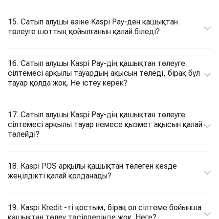
15. Сатып алушы өзіне Kaspi Pay-ден қашықтан
төлеуге шоттың қойылғанын қалай біледі?
16. Сатып алушы Kaspi Pay-дің қашықтан төлеуге
сілтемесі арқылы тауардың ақысын төледі, бірақ бұл
тауар қолда жоқ. Не істеу керек?
17. Сатып алушы Kaspi Pay-дің қашықтан төлеуге
сілтемесі арқылы тауар немесе қызмет ақысын қалай
төлейді?
18. Kaspi POS арқылы қашықтан төлеген кезде
жеңілдікті қалай қолданады?
19. Kaspi Kredit -ті қостым, бірақ ол сілтеме бойынша
қашықтан төлеу тәсілдерінде жоқ. Неге?