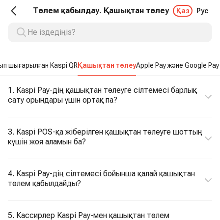
Төлем қабылдау. Қашықтан төлеу
Қаз
Рус
ып шығарылған Kaspi QR
Қашықтан төлеу
Apple Pay және Google Pay
1. Kaspi Pay-дің қашықтан төлеуге сілтемесі барлық
сату орындары үшін ортақ па?
3. Kaspi POS-қа жіберілген қашықтан төлеуге шоттың
күшін жоя аламын ба?
4. Kaspi Pay-дің сілтемесі бойынша қалай қашықтан
төлем қабылдайды?
5. Кассирлер Kaspi Pay-мен қашықтан төлем