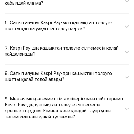
қабылдай ала ма?
6. Сатып алушы Kaspi Pay-мен қашықтан төлеуге
шотты қанша уақытта төлеуі керек?
7. Kaspi Pay-дің қашықтан төлеуге сілтемесін қалай
пайдаланады?
8. Сатып алушы Kaspi Pay-ден қашықтан төлеуге
шотты қалай төлей алады?
9. Мен өзімнің әлеуметтік желілерім мен сайттарыма
Kaspi Pay-дің қашықтан төлеуге сілтемесін
орналастырдым. Кімнен және қандай тауар үшін
төлем келгенін қалай түсінемін?