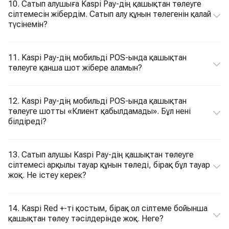
10. Сатып алушыға Kaspi Pay-дің қашықтан төлеуге
сілтемесін жібердім. Сатып алу құнын төлегенін қалай
түсінемін?
11. Kaspi Pay-дің мобильді POS-ында қашықтан
төлеуге қанша шот жібере аламын?
12. Kaspi Pay-дің мобильді POS-ында қашықтан
төлеуге шотты «Клиент қабылдамады». Бұл нені
білдіреді?
13. Сатып алушы Kaspi Pay-дің қашықтан төлеуге
сілтемесі арқылы тауар құнын төледі, бірақ бұл тауар
жоқ. Не істеу керек?
14. Kaspi Red +-ті қостым, бірақ ол сілтеме бойынша
қашықтан төлеу тәсілдерінде жоқ. Неге?