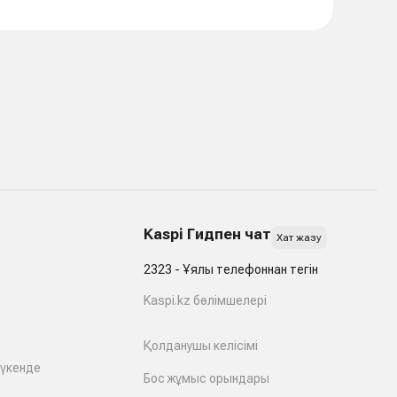
Kaspi Гидпен чат
Хат жазу
2323 - Ұялы телефоннан тегін
Kaspi.kz бөлімшелері
Қолданушы келісімі
дүкенде
Бос жұмыс орындары