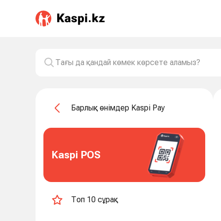
Барлық өнімдер Kaspi Pay
Kaspi POS
Топ 10 сұрақ