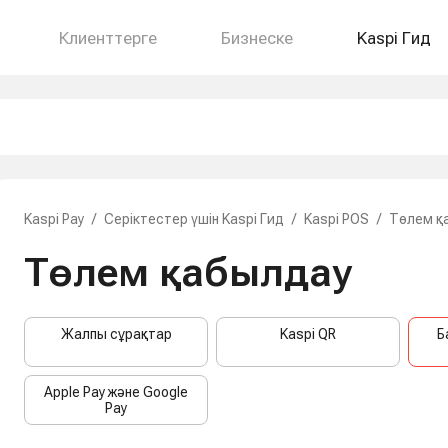
Клиенттерге
Бизнеске
Kaspi Гид
Kaspi Pay
/
Серіктестер үшін Kaspi Гид
/
Kaspi POS
/
Төлем қ
Төлем қабылдау
Жалпы сұрақтар
Kaspi QR
Б
Apple Pay және Google
Pay