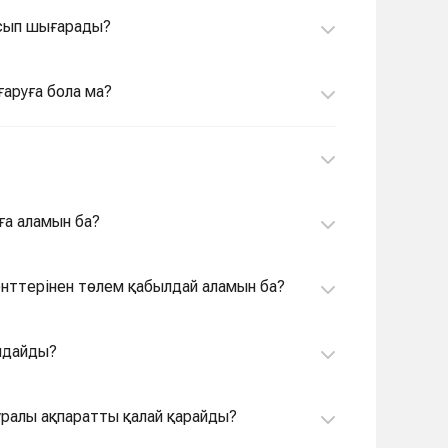
асып шығарады?
ғаруға бола ма?
ға аламын ба?
енттерінен төлем қабылдай аламын ба?
лдайды?
уралы ақпаратты қалай қарайды?