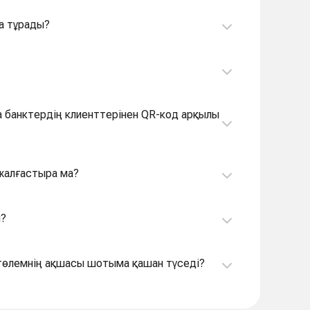
а тұрады?
сқа банктердің клиенттерінен QR-код арқылы
 жалғастыра ма?
ы?
 төлемнің ақшасы шотыма қашан түседі?