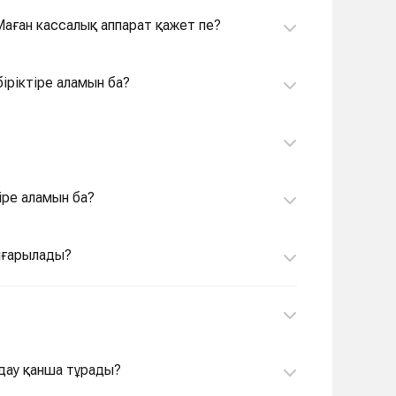
Маған кассалық аппарат қажет пе?
біріктіре аламын ба?
іре аламын ба?
ығарылады?
дау қанша тұрады?