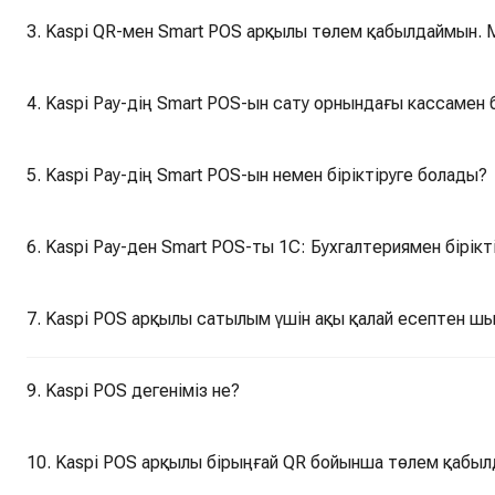
3. Kaspi QR-мен Smart POS арқылы төлем қабылдаймын. 
4. Kaspi Pay-дің Smart POS-ын сату орнындағы кассамен 
5. Kaspi Pay-дің Smart POS-ын немен біріктіруге болады?
6. Kaspi Pay-ден Smart POS-ты 1С: Бухгалтериямен бірікт
7. Kaspi POS арқылы сатылым үшін ақы қалай есептен ш
9. Kaspi POS дегеніміз не?
10. Kaspi POS арқылы бірыңғай QR бойынша төлем қабыл