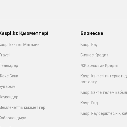
Kaspi.kz Қызметтері
Бизнеске
Kaspi.kz-тегі Магазин
Kaspi Pay
Travel
Бизнес Кредит
Төлемдер
ЖК арналған Кредит
Жеке Банк
Kaspi.kz-тегі интернет-
зат сату
Аударым
Kaspi.kz-те төлем қабы
Науқандар
Kaspi Гид
Мемлекеттік қызметтер
Kaspi Pay серіктесінің ка
Хабарландыру