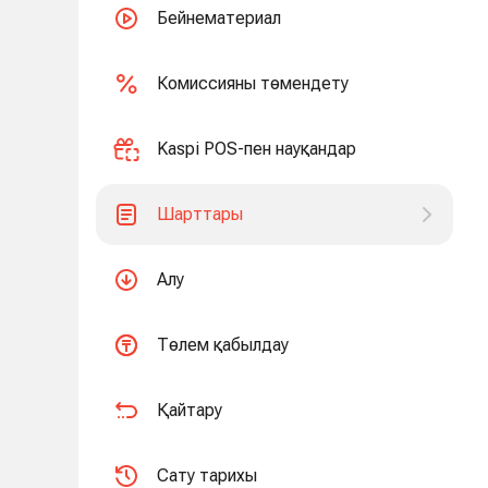
Бейнематериал
Комиссияны төмендету
Kaspi POS-пен науқандар
Шарттары
Алу
Төлем қабылдау
Қайтару
Сату тарихы