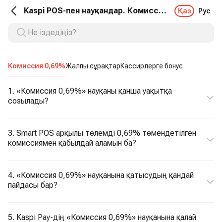
Kaspi POS-пен науқандар. Комиссия 0,69%
Қаз
Рус
Комиссия 0,69%
Жалпы сұрақтар
Кассирлерге бонус
1. «Комиссия 0,69%» науқаны қанша уақытқа
созылады?
3. Smart POS арқылы төлемді 0,69% төмендетілген
комиссиямен қабылдай аламын ба?
4. «Комиссия 0,69%» науқанына қатысудың қандай
пайдасы бар?
5. Kaspi Pay-дің «Комиссия 0,69%» науқанына қалай