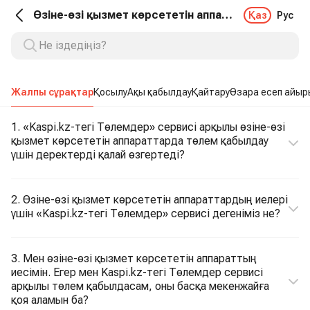
Өзіне-өзі қызмет көрсететін аппараттардың иелері. Жалпы сұрақтар
Қаз
Рус
Жалпы сұрақтар
Қосылу
Ақы қабылдау
Қайтару
Өзара есеп айыр
1. «Kaspi.kz-тегі Төлемдер» сервисі арқылы өзіне-өзі
қызмет көрсететін аппараттарда төлем қабылдау
үшін деректерді қалай өзгертеді?
2. Өзіне-өзі қызмет көрсететін аппараттардың иелері
үшін «Kaspi.kz-тегі Төлемдер» сервисі дегеніміз не?
3. Мен өзіне-өзі қызмет көрсететін аппараттың
иесімін. Егер мен Kaspi.kz-тегі Төлемдер сервисі
арқылы төлем қабылдасам, оны басқа мекенжайға
қоя аламын ба?