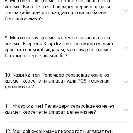
8. Мен өзіне-өзі қызмет көрсететін аппараттың
иесімін. Kaspi.kz-тегі Төлемдер сервисі арқылы
төлем қабылдау үшін қандай ең төменгі бағаны
белгілей аламын?
9. Мен өзіне-өзі қызмет көрсететін аппараттың
иесімін. Егер мен Kaspi.kz-тегі Төлемдер сервисі
арқылы төлем қабылдасам, мен тауар не қызмет
бағасын өзгерте аламын ба?
10. Kaspi.kz-тегі Төлемдер сервисінде өзіне-өзі
қызмет көрсететін аппарат үшін POS-терминал
дегеніміз не?
11. «Kaspi.kz-тегі Төлемдер» сервисінде өзіне-өзі
қызмет көрсететін аппарат дегеніміз не?
12. Мен өзіне-өзі қызмет көрсететін аппараттың