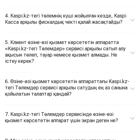
4. Kaspi.kz-тегі төлемнің күші жойылған кезде, Kaspi
Касса арқылы фискалдық чекті қалай жасақтайды?
5. Клиент өзіне-өзі қызмет көрсететін аппаратта
«Kaspi.kz-тегі Төлемдер» сервисі арқылы сатып алу
ақысын төлеп, тауар немесе қызмет алмады. Не
істеу керек?
6. Өзіне-өзі қызмет көрсететін аппараттағы Kaspi.kz-
тегі Төлемдер сервисі арқылы сатудың ең аз санына
қойылатын талаптар қандай?
7. Kaspi.kz-тегі Төлемдер сервисінде өзіне-өзі
қызмет көрсететін аппарат үшін экран деген не?