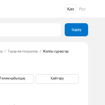
Қаз
Рус
Іздеу
ер
/
Тауар жеткізушілер
/
Жалпы сұрақтар
Төлем қабылдау
Қайтару