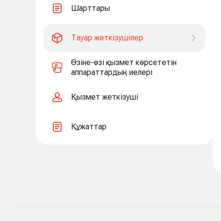
Шарттары
Тауар жеткізушілер
Өзіне-өзі қызмет көрсететін
аппараттардың иелері
Қызмет жеткізуші
Құжаттар