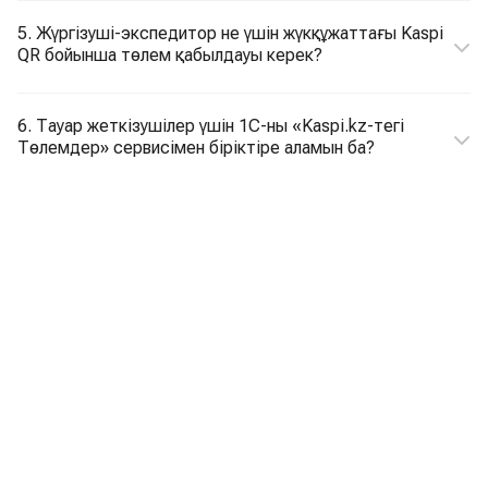
5. Жүргізуші-экспедитор не үшін жүкқұжаттағы Kaspi
QR бойынша төлем қабылдауы керек?
6. Тауар жеткізушілер үшін 1С-ны «Kaspi.kz-тегі
Төлемдер» сервисімен біріктіре аламын ба?