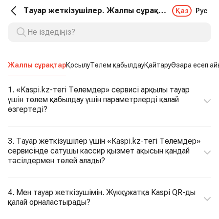
Тауар жеткізушілер. Жалпы сұрақтар
Қаз
Рус
Жалпы сұрақтар
Қосылу
Төлем қабылдау
Қайтару
Өзара есеп а
1. «Kaspi.kz-тегі Төлемдер» сервисі арқылы тауар
үшін төлем қабылдау үшін параметрлерді қалай
өзгертеді?
3. Тауар жеткізушілер үшін «Kaspi.kz-тегі Төлемдер»
сервисінде сатушы кассир қызмет ақысын қандай
тәсілдермен төлей алады?
4. Мен тауар жеткізушімін. Жүкқұжатқа Kaspi QR-ды
қалай орналастырады?